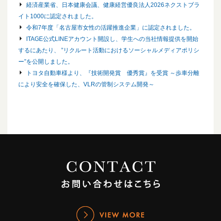
経済産業省、日本健康会議、健康経営優良法人2026ネクストブラ
イト1000に認定されました。
令和7年度「名古屋市女性の活躍推進企業」に認定されました。
ITAGE公式LINEアカウント開設し、学生への当社情報提供を開始
するにあたり、 ”リクルート活動におけるソーシャルメディアポリシ
ー”を公開しました。
トヨタ自動車様より、『技術開発賞 優秀賞』を受賞 ～歩車分離
により安全を確保した、VLRの管制システム開発～