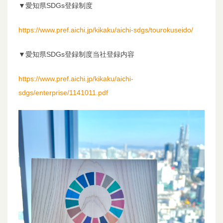
▼愛知県SDGs登録制度
https://www.pref.aichi.jp/kikaku/aichi-sdgs/tourokuseido/
▼愛知県SDGs登録制度当社登録内容
https://www.pref.aichi.jp/kikaku/aichi-
sdgs/enterprise/1141011.pdf