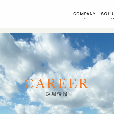
ト
COMPANY
SOLU
企業理念・社長メッセージ
会社概要
サステナビリティ
ＣＳＲ
ＷＥＢ ＢＯＯＫ
組織図
情報セキュリティ基本方針
個人情報保護方針
ソーシャルメディアポリシ
ソリューショ
デベロップメ
ー