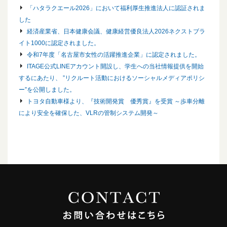
「ハタラクエール2026」において福利厚生推進法人に認証されま
した
経済産業省、日本健康会議、健康経営優良法人2026ネクストブラ
イト1000に認定されました。
令和7年度「名古屋市女性の活躍推進企業」に認定されました。
ITAGE公式LINEアカウント開設し、学生への当社情報提供を開始
するにあたり、 ”リクルート活動におけるソーシャルメディアポリシ
ー”を公開しました。
トヨタ自動車様より、『技術開発賞 優秀賞』を受賞 ～歩車分離
により安全を確保した、VLRの管制システム開発～